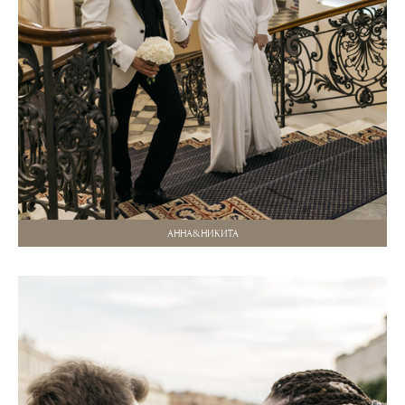
АННА&НИКИТА