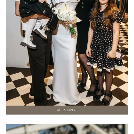
АННА&АРТУР