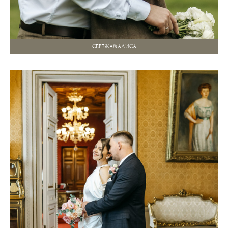
СЕРЁЖА&АЛИСА