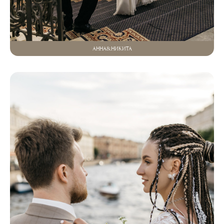
АННА&НИКИТА