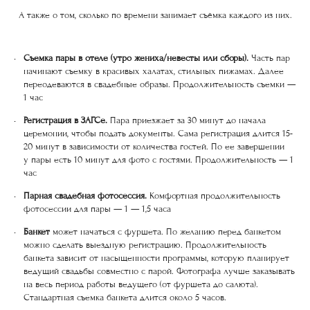
А также о том, сколько по времени занимает съёмка каждого из них.
Съемка пары в отеле (утро жениха/невесты или сборы).
Часть пар
начинают съемку в красивых халатах, стильных пижамах. Далее
переодеваются в свадебные образы. Продолжительность съемки —
1 час
Регистрация в ЗАГСе.
Пара приезжает за 30 минут до начала
церемонии, чтобы подать документы. Сама регистрация длится 15-
20 минут в зависимости от количества гостей. По ее завершении
у пары есть 10 минут для фото с гостями. Продолжительность — 1
час
Парная свадебная фотосессия.
Комфортная продолжительность
фотосессии для пары — 1 — 1,5 часа
Банкет
может начаться с фуршета. По желанию перед банкетом
можно сделать выездную регистрацию. Продолжительность
банкета зависит от насыщенности программы, которую планирует
ведущий свадьбы совместно с парой. Фотографа лучше заказывать
на весь период работы ведущего (от фуршета до салюта).
Стандартная съемка банкета длится около 5 часов.