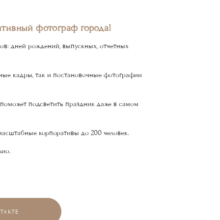
итивный фотограф города!
ов: дней рождений, выпускных, отчетных
ные кадры, так и постановочные фотографии
й поможет подсветить праздник даже в самом
 масштабные корпоративы до 200 человек.
лио.
ТАКТЕ